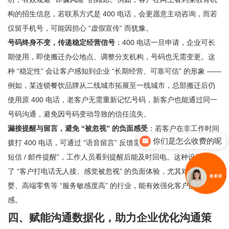
构的招生信息，若联系方式是 400 电话，会更愿意主动咨询，而若
仅留手机号，可能因担心 “虚假宣传” 而犹豫。
号码终身不变，传递稳定经营信号
：400 电话一旦申请，企业可长
期使用，即使搬迁办公地点、调整分支机构，号码也无需变更。这
种 “稳定性” 会让客户感知到企业 “长期经营、可靠可信” 的形象 ——
例如，某连锁餐饮品牌从二线城市拓展至一线城市，总部搬迁后仍
使用原 400 电话，老客户无需重新记忆号码，新客户也能通过同一
号码沟通，避免因号码变动导致的信任流失。
你们是怎么收费的呢
漏接提醒与留言，避免 “被忽视” 的负面感受
：若客户在非工作时间
拨打 400 电话，可通过 “语音留言” 反馈需求；企业还可设置 “漏接
现在有优惠活动吗
短信 / 邮件提醒”，工作人员看到提醒后能及时回电。这种设计避免
了 “客户打电话无人接、感觉被忽视” 的负面体验，尤其对医疗、母
婴、高端零售等 “服务敏感度高” 的行业，能有效强化客户的信任
感。
四、赋能沟通数据化，助力企业优化沟通策