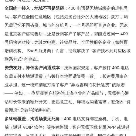
全国统一接入，地域不再是阻碍
：400 电话是无地域绑定的虚拟号
码，客户在全国任意地区（包括港澳台除外的大陆地区）拨打，均
无需记忆不同省份、城市的分机号，一个号码即可直达企业。无论
是北京客户咨询售后，还是云南客户了解产品，都能通过同一 400
号码快速对接，尤其对电商、连锁品牌、全国性服务企业（如教育
培训机构、 SaaS 服务商）而言，彻底解决了 “客户找不到对应区域
联系方式” 的痛点。
资费友好，降低客户沟通成本
：按照国家规定，客户拨打 400 电话
仅需支付本地通话费（与拨打本地固话资费一致），长途费用由企
业承担。这一模式彻底打消了客户 “异地咨询怕花长途费” 的顾虑
—— 例如，一位新疆客户想咨询上海企业的产品细节，无需担心通
话时长带来的额外开支，更愿意主动、详细地沟通需求，避免因 “资
费顾虑” 导致的沟通中断。
多终端覆盖，沟通场景无死角
：400 电话支持绑定座机、手机、电
脑（通过 VOIP 软件）等多种终端，客户无需下载专属 APP 或通过
特定渠道，只需用手机、座机正常拨号即可接通。即使企业工作人