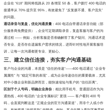
企业在 “618” 期间将线路从 20 条增至 50 条，客户拨打 400 电话的
接通率从 70% 提升至 95%，有效避免了 “反复拨不通、客户流失”
的问题。
通话录音与复盘，优化沟通质量
：400 电话自带通话录音功能（部
分服务商免费提供），企业可定期调取录音，复盘客服与客户的沟
通过程 —— 例如，分析客服是否准确解答了客户疑问、沟通话术是
否专业、是否存在遗漏客户需求的情况，进而针对性地开展客服培
训，让每一次沟通都更专业、更贴心。
三、建立信任连接，夯实客户沟通基础
客户与企业的沟通，本质是 “信任的传递”——400 电话通过 “企业专
属属性” 与 “稳定可靠的表现”，成为企业传递信任的重要载体，尤其
对中小微企业和新品牌而言，能快速缩短与客户的 “信任距离”。
区别于个人号码，明确企业身份
：相比用手机号、普通固话作为沟
通热线，400 电话的 “企业专属标识” 更强 —— 客户看到 400 号
码，会直观判断这是 “正规企业的官方沟通渠道”，而非个人或小作
坊，有效规避 “诈骗风险” 的顾虑。例如，客户在网上看到某教育机